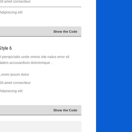
Sit amet consecteur
Adipisicing elit
Show the Code
Style 6
t perspiciatis unde omnis iste natus error sit
ptatem accusantium doloremque…
Lorem ipsum dolor
Sit amet consecteur
Adipisicing elit
Show the Code