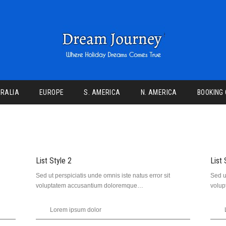
RALIA
EUROPE
S. AMERICA
N. AMERICA
BOOKING
List Style 2
List 
Sed ut perspiciatis unde omnis iste natus error sit
Sed u
voluptatem accusantium doloremque…
volu
Lorem ipsum dolor