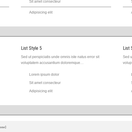
Sit amet consecteur
Adipisicing elit
List Style 5
List 
Sed ut perspiciatis unde omnis iste natus error sit
Sed u
voluptatem accusantium doloremque…
volu
Lorem ipsum dolor
Sit amet consecteur
Adipisicing elit
none]
