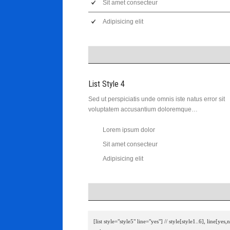
Sit amet consecteur
Adipisicing elit
List Style 4
Sed ut perspiciatis unde omnis iste natus error sit
voluptatem accusantium doloremque…
Lorem ipsum dolor
Sit amet consecteur
Adipisicing elit
[list style="style5" line="yes"] // style[style1..6], line[yes,