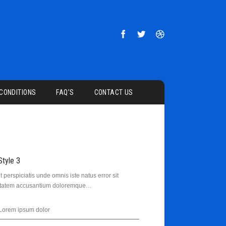
 CONDITIONS
FAQ’S
CONTACT US
Style 3
t perspiciatis unde omnis iste natus error sit
ptatem accusantium doloremque…
Lorem ipsum dolor