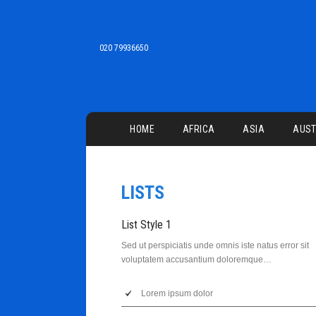
020 79936650
Main menu
HOME
AFRICA
ASIA
AUST
LISTS
List Style 1
Sed ut perspiciatis unde omnis iste natus error sit
voluptatem accusantium doloremque…
Lorem ipsum dolor